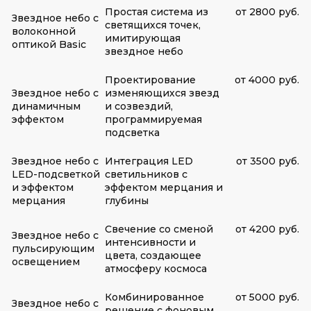
Простая система из
от 2800 руб.
Звездное небо с
светящихся точек,
волоконной
имитирующая
оптикой Basic
звездное небо
Проектирование
от 4000 руб.
Звездное небо с
изменяющихся звезд
динамичным
и созвездий,
эффектом
программируемая
подсветка
Звездное небо с
Интеграция LED
от 3500 руб.
LED-подсветкой
светильников с
и эффектом
эффектом мерцания и
мерцания
глубины
Свечение со сменой
от 4200 руб.
Звездное небо с
интенсивности и
пульсирующим
цвета, создающее
освещением
атмосферу космоса
Комбинированное
от 5000 руб.
Звездное небо с
решение с фоновым