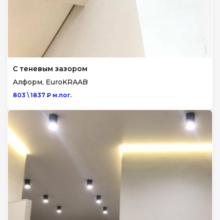
С теневым зазором
Алформ, EuroKRAAB
803 \ 1837 ₽ м.пог.