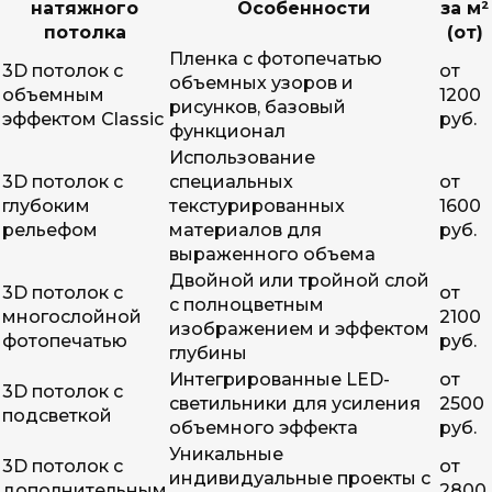
натяжного
Особенности
за м²
потолка
(от)
Пленка с фотопечатью
3D потолок с
от
объемных узоров и
объемным
1200
рисунков, базовый
эффектом Classic
руб.
функционал
Использование
3D потолок с
специальных
от
глубоким
текстурированных
1600
рельефом
материалов для
руб.
выраженного объема
Двойной или тройной слой
3D потолок с
от
с полноцветным
многослойной
2100
изображением и эффектом
фотопечатью
руб.
глубины
Интегрированные LED-
от
3D потолок с
светильники для усиления
2500
подсветкой
объемного эффекта
руб.
Уникальные
3D потолок с
от
индивидуальные проекты с
дополнительным
2800