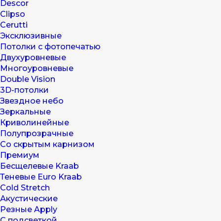
Descor
Clipso
Cerutti
Эксклюзивные
Потолки с фотопечатью
Двухуровневые
Многоуровневые
Double Vision
3D-потолки
Звездное небо
Зеркальные
Криволинейные
Полупрозрачные
Со скрытым карнизом
Премиум
Бесщелевые Kraab
Теневые Euro Kraab
Cold Stretch
Акустические
Резные Apply
С подсветкой