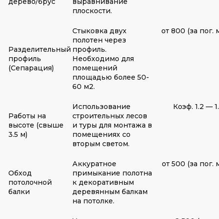
дерево/брус
выравнивание
плоскости.
Стыковка двух
от 800 (за пог. 
полотен через
Разделительный
профиль.
профиль
Необходимо для
(Сепарация)
помещений
площадью более 50-
60 м2.
Использование
Коэф. 1.2 — 1
Работы на
строительных лесов
высоте (свыше
и туры для монтажа в
3.5 м)
помещениях со
вторым светом.
Аккуратное
от 500 (за пог. 
Обход
примыкание полотна
потолочной
к декоративным
балки
деревянным балкам
на потолке.