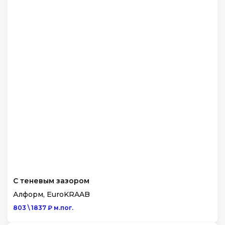
С теневым зазором
Алформ, EuroKRAAB
803 \ 1837 ₽ м.пог.