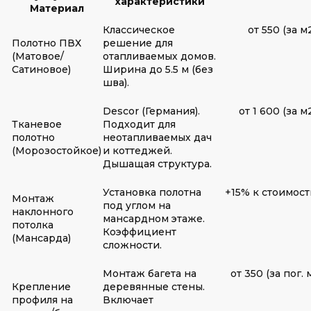
характеристики
Материал
Классическое
от 550 (за м
Полотно ПВХ
решение для
(Матовое/
отапливаемых домов.
Сатиновое)
Ширина до 5.5 м (без
шва).
Descor (Германия).
от 1 600 (за м
Тканевое
Подходит для
полотно
неотапливаемых дач
(Морозостойкое)
и коттеджей.
Дышащая структура.
Установка полотна
+15% к стоимост
Монтаж
под углом на
наклонного
мансардном этаже.
потолка
Коэффициент
(Мансарда)
сложности.
Монтаж багета на
от 350 (за пог. 
Крепление
деревянные стены.
профиля на
Включает