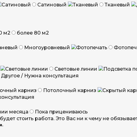
Сатиновый
Тканевый
0 м2
более 80 м2
Многоуровневый
Фотопеч
Световые линии
Другое / Нужна консультация
Потолочный карниз
консультация
нии месяца
Пока прицениваюсь
будет стоить работа. Это Вас ни к чему не обязыва
я.